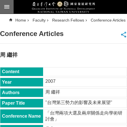
Skip to main content
A
Home
Faculty
Research Fellows
Conference Articles
d
v
a
Conference Articles
n
c
e
d
S
e
周 繼祥
a
r
c
h
National
2007
Taiwan
University
周 繼祥
Chinese
"台灣第三勢力的影響及未來展望"
F
a
「台灣兩項大選及兩岸關係走向學術研
c
討會」
u
l