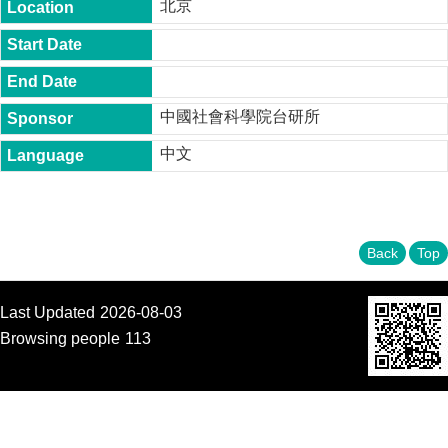
北京
t
y
P
h
.
中國社會科學院台研所
D
.
中文
P
r
o
g
r
a
Back
Top
m
M
Last Updated
2026-08-03
.
A
Browsing people
113
.
P
r
o
g
r