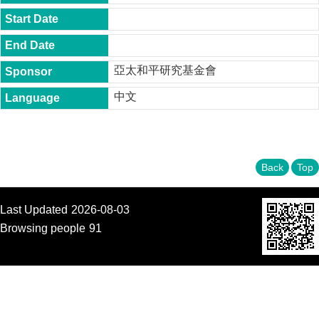
t
y
P
h
亞太和平研究基金會
.
D
中文
.
P
r
o
g
r
Back
Top
a
m
Last Updated
2026-08-03
M
.
Browsing people
91
A
.
P
r
o
g
r