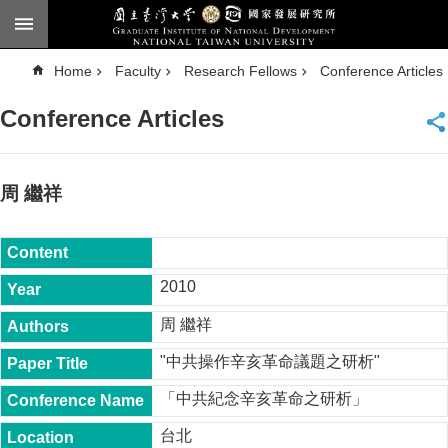
Skip to main content
A
Home
Faculty
Research Fellows
Conference Articles
d
v
a
Conference Articles
n
c
e
d
S
e
周 繼祥
a
r
c
h
National
2010
Taiwan
University
周 繼祥
Chinese
"中共操作辛亥革命議題之研析"
F
a
「中共紀念辛亥革命之研析」
c
u
台北
l