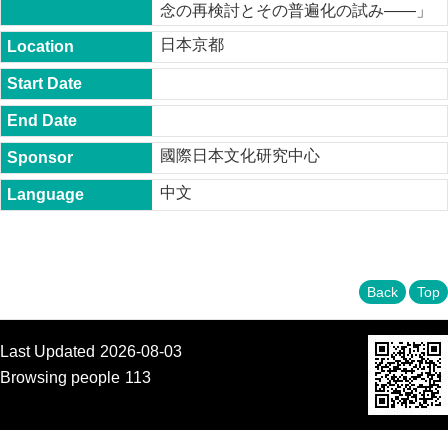
念の再検討とその普遍化の試み――」
t
y
日本京都
P
h
.
D
.
P
國際日本文化研究中心
r
o
中文
g
r
a
m
Back
Top
M
.
A
.
Last Updated
2026-08-03
P
Browsing people
113
r
o
g
r