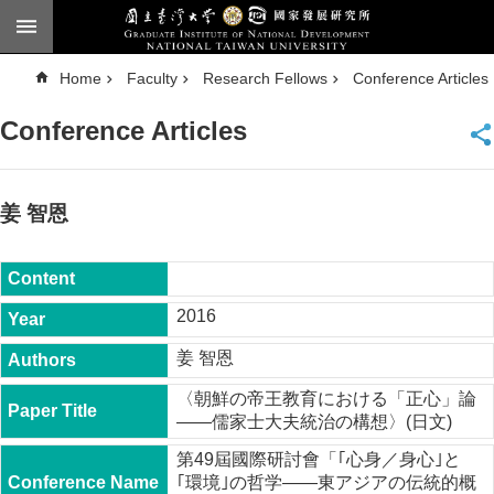
Skip to main content
A
Home
Faculty
Research Fellows
Conference Articles
d
v
a
Conference Articles
n
c
e
d
S
e
姜 智恩
a
r
c
h
National
2016
Taiwan
University
姜 智恩
Chinese
〈朝鮮の帝王教育における「正心」論
F
——儒家士大夫統治の構想〉(日文)
a
c
第49屆國際研討會「｢心身／身心｣と
u
｢環境｣の哲学――東アジアの伝統的概
l