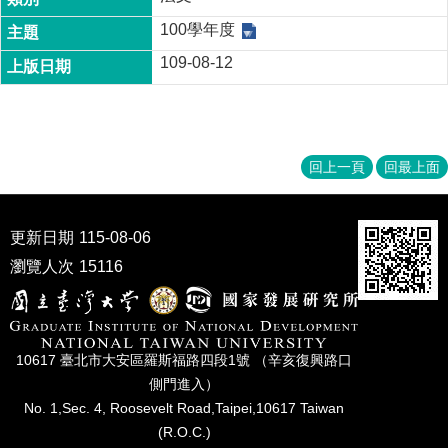
成
100學年度
員
109-08-12
博
士
班
碩
回上一頁
回最上面
士
班
在
更新日期
115-08-06
職
瀏覽人次
15116
專
班
學
術
10617 臺北市⼤安區羅斯福路四段1號 （辛亥復興路⼝
研
側⾨進入）
究
No. 1,Sec. 4, Roosevelt Road,Taipei,10617 Taiwan
(R.O.C.)
國