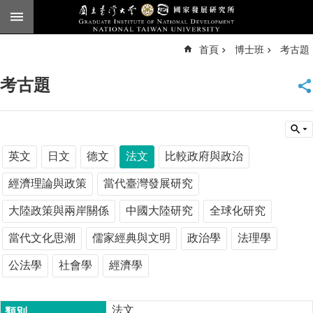
跳到主要內容區塊
進
首頁
博士班
考古題
階
搜
尋
考古題
臺
大
首
頁
English
英文
日文
德文
法文
比較政府與政治
公
經濟理論與政策
當代臺灣發展研究
告
大陸政策與兩岸關係
中國大陸研究
全球化研究
本
所
當代文化思潮
儒家經典與文明
政治學
法理學
簡
公法學
社會學
經濟學
介
本
所
法文