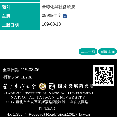
成
全球化與社會發展
員
099學年度
博
109-08-13
士
班
碩
士
班
回上一頁
回最上面
在
職
更新日期
115-08-06
專
班
瀏覽人次
10726
學
術
研
10617 臺北市⼤安區羅斯福路四段1號 （辛亥復興路⼝
究
側⾨進入）
國
No. 1,Sec. 4, Roosevelt Road,Taipei,10617 Taiwan