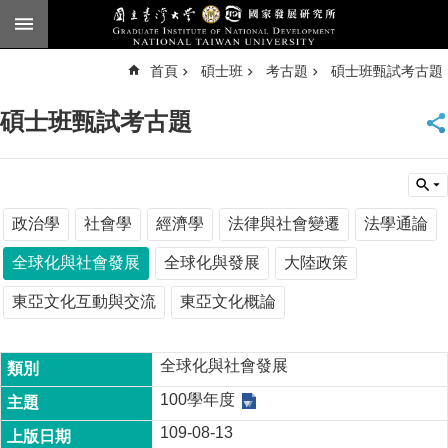
跳到主要內容區塊
進
首頁
碩士班
考古題
碩士班甄試考古題
階
搜
尋
碩士班甄試考古題
臺
大
首
頁
English
政治學
社會學
經濟學
法律與社會變遷
法學通論
公
全球化與社會發展
全球化與發展
大陸政策
告
東亞文化互動與交流
東亞文化概論
本
所
簡
全球化與社會發展
介
100學年度
本
109-08-13
所