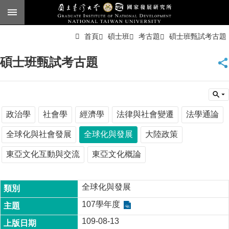
跳到主要內容區塊
進
首頁
碩士班
考古題
碩士班甄試考古題
階
搜
尋
碩士班甄試考古題
臺
大
首
頁
English
政治學
社會學
經濟學
法律與社會變遷
法學通論
公
全球化與社會發展
全球化與發展
大陸政策
告
東亞文化互動與交流
東亞文化概論
本
所
簡
全球化與發展
介
107學年度
本
109-08-13
所