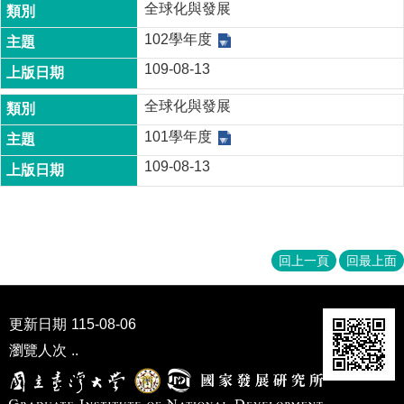
家
全球化與發展
發
102學年度
展
研
109-08-13
究
期
全球化與發展
刊
101學年度
口
109-08-13
試
專
區
所
回上一頁
回最上面
學
會
更新日期
115-08-06
瀏覽人次
..