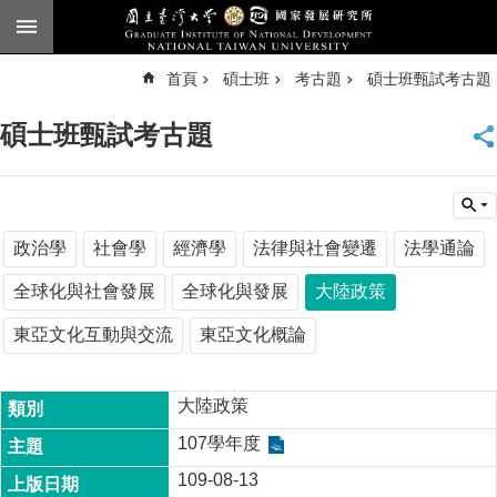
跳到主要內容區塊
進
首頁
碩士班
考古題
碩士班甄試考古題
階
搜
尋
碩士班甄試考古題
臺
大
首
頁
English
政治學
社會學
經濟學
法律與社會變遷
法學通論
公
全球化與社會發展
全球化與發展
大陸政策
告
東亞文化互動與交流
東亞文化概論
本
所
簡
大陸政策
介
107學年度
本
109-08-13
所