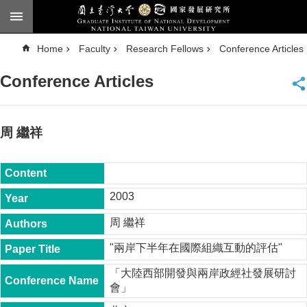
Skip to main content
A
Home
Faculty
Research Fellows
Conference Articles
d
v
a
Conference Articles
n
c
e
d
S
e
周 繼祥
a
r
c
h
National
2003
Taiwan
University
周 繼祥
Chinese
"兩岸下半年在國際組織互動的評估"
F
a
「大陸西部開發與兩岸政經社發展研討
c
會」
u
l