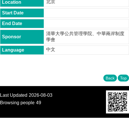
北京
t
y
P
h
.
清華大學公共管理學院、中華兩岸制度
D
.
學會
P
中文
r
o
g
r
a
m
Back
Top
M
.
Last Updated
2026-08-03
A
.
Browsing people
49
P
r
o
g
r