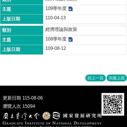
成
109學年度
員
110-04-13
博
士
經濟理論與政策
班
108學年度
碩
109-08-12
士
班
在
職
專
回上一頁
回最上面
班
學
更新日期
115-08-06
術
瀏覽人次
15094
研
究
國