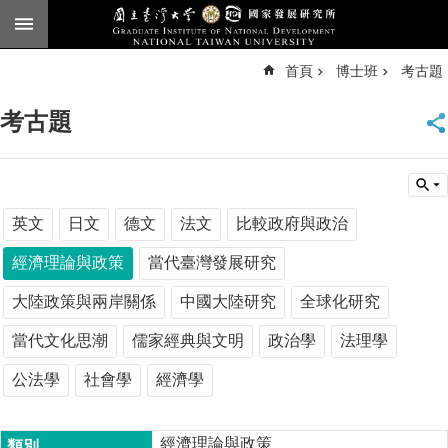
跳到主要內容區塊
進
首頁
博士班
考古題
階
搜
尋
考古題
臺
大
首
頁
English
英文
日文
德文
法文
比較政府與政治
公
經濟理論與政策
當代臺灣發展研究
告
大陸政策與兩岸關係
中國大陸研究
全球化研究
本
所
當代文化思潮
儒家經典與文明
政治學
法理學
簡
公法學
社會學
經濟學
介
本
所
經濟理論與政策