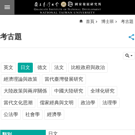
跳到主要內容區塊
進
首頁
博士班
考古題
階
搜
尋
考古題
臺
大
首
頁
English
英文
日文
德文
法文
比較政府與政治
公
經濟理論與政策
當代臺灣發展研究
告
大陸政策與兩岸關係
中國大陸研究
全球化研究
本
所
當代文化思潮
儒家經典與文明
政治學
法理學
簡
公法學
社會學
經濟學
介
本
所
日文