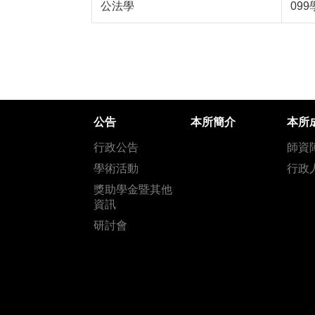
公法學
09
公告
本所簡介
本所
行政公告
師資
學術活動
行政
獎助學金暨其他
資訊
研討會