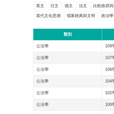
英文
日文
德文
法文
比較政府與
當代文化思潮
儒家經典與文明
政治學
類別
公法學
10
公法學
10
公法學
10
公法學
10
公法學
10
公法學
10