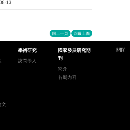
08-13
回上一頁
回最上面
關閉
學術研究
國家發展研究期
刊
程
訪問學人
簡介
各期內容
論文