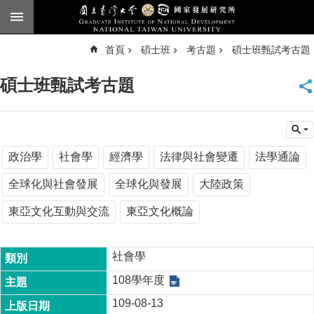
跳到主要內容區塊
進
首頁
碩士班
考古題
碩士班甄試考古題
階
搜
尋
碩士班甄試考古題
臺
大
首
頁
English
政治學
社會學
經濟學
法律與社會變遷
法學通論
公
全球化與社會發展
全球化與發展
大陸政策
告
東亞文化互動與交流
東亞文化概論
本
所
簡
社會學
介
108學年度
本
109-08-13
所