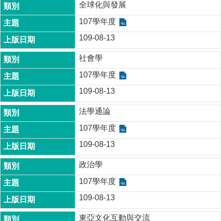
家
全球化與發展
發
107學年度
展
研
109-08-13
究
期
社會學
刊
107學年度
口
109-08-13
試
專
法學通論
區
107學年度
所
109-08-13
學
會
政治學
107學年度
109-08-13
東亞文化互動與交流