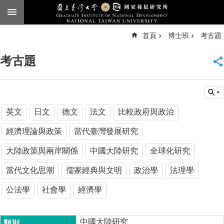
跳到主要內容區塊
進
首頁
博士班
考古題
階
搜
尋
考古題
臺
大
首
頁
English
英文
日文
德文
法文
比較政府與政治
公
經濟理論與政策
當代臺灣發展研究
告
大陸政策與兩岸關係
中國大陸研究
全球化研究
本
所
當代文化思潮
儒家經典與文明
政治學
法理學
簡
公法學
社會學
經濟學
介
本
所
中國大陸研究