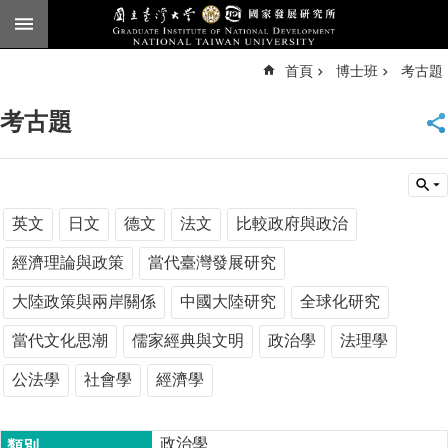
跳到主要內容區塊
進
首頁
博士班
考古題
階
搜
尋
考古題
臺
大
首
頁
English
英文
日文
德文
法文
比較政府與政治
公
經濟理論與政策
當代臺灣發展研究
告
大陸政策與兩岸關係
中國大陸研究
全球化研究
本
所
當代文化思潮
儒家經典與文明
政治學
法理學
簡
公法學
社會學
經濟學
介
本
所
政治學