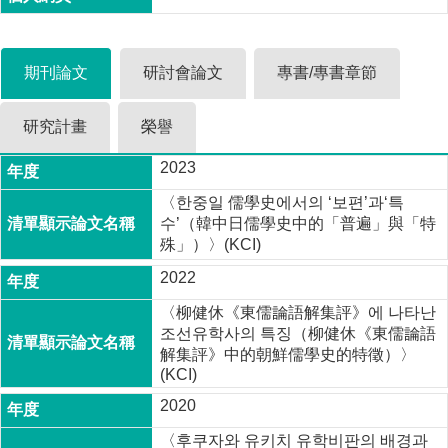
家
發
展
研
期刊論文
研討會論文
專書/專書章節
究
期
研究計畫
榮譽
刊
2023
口
試
〈한중일 儒學史에서의 ‘보편’과‘특
專
수’（韓中日儒學史中的「普遍」與「特
區
殊」）〉(KCI)
所
2022
學
〈柳健休《東儒論語解集評》에 나타난
會
조선유학사의 특징（柳健休《東儒論語
解集評》中的朝鮮儒學史的特徵）〉
(KCI)
2020
〈후쿠자와 유키치 유학비판의 배경과