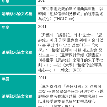
2014
〈東亞學術史觀的殖民扭曲與重塑―以
韓國「朝鮮儒學創見模式」的經學論述
為核心〉(THCI Core)
2011
〈尹鑴의 『讀書記』와 朴世堂의 『思
辨錄』이 朱子學 批判을 위해 저술되었
다는 주장의 타당성 검토(Ⅰ) ―『大
學』의 ‘格物’ 註釋에 대한 재고찰을 중
심으로―（〈重新探討尹鑴《讀書記》
與朴世堂《思辨錄》之著作的朱子學批
判（Ⅰ）―以《大學》“格物”的詮釋爲
核心―）〉（韓文）(KCI)
2011
〈포저조익의 『중용사람』의 경학적
고찰 -쌍봉요로설수용과 관련하여-（以
經學角度考察浦渚趙翼《中庸私覽》―
以其接受饒雙峯見解的動機爲核心
―）〉（韓文）(KCI)