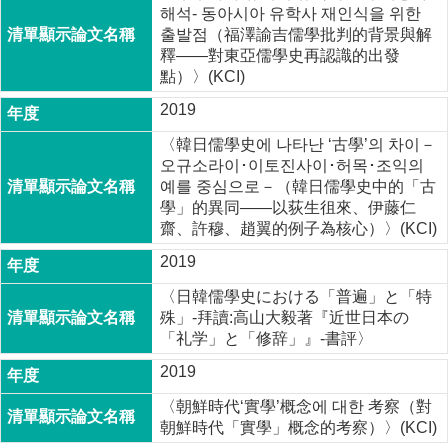
해석- 동아시아 유학사 재인식을 위한
출발점（福澤諭吉儒學批判的背景與解
釋——對東亞儒學史再認識的出發
點）〉(KCI)
2019
〈韓日儒學史에 나타난 ‘古學’의 차이－
오규소라이･이토진사이･허목･조익의
예를 중심으로－（韓日儒學史中的「古
學」的異同——以荻生徂來、伊藤仁
齋、許穆、趙翼的例子為核心）〉(KCI)
2019
〈日韓儒學史における「普遍」と「特
殊」-拜讀:高山大毅著『近世日本の
「礼学」と「修辞」』-書評〉
2019
〈朝鮮時代‘實學’概念에 대한 考察（對
朝鮮時代「實學」概念的考察）〉(KCI)