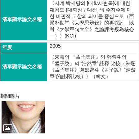
〈서계 박세당의 [대학사변록]에 대한
재검토-[대학장구대전] 의 주자주에 대
한 비판적 고찰의 의미를 중심으로（西
溪朴世堂《大學思辨錄》的再探討―以
對《大學章句大全》之論評考察為核心
―）〉(KCI)
2005
〈朱熹의 『孟子集注』와 鄭齊斗의
『孟子說』의 ‘浩然章’ 註釋 比較（朱熹
《孟子集注》與鄭齊斗《孟子說》“浩然
章”的註釋比較）〉（韓文）
相關圖片