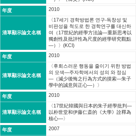
2010
〈17세기 경학방법론 연구-독창성 및
비판성을 척도로 한 경학연구를 대신하
여（17世紀的經學方法論―重新思考以
獨創性及批評性為尺度的經學研究觀點
―）〉(KCI)
2010
〈후회스러운 행동을 줄이기 위한 방법
의 모색―주자학에서의 성의 와 정심
―（減少後悔之行為方式的摸索―朱子
學中的誠意與正心―）〉
2010
〈17世紀韓國與日本的朱子經學批判―
以朴世堂和伊藤仁斎的《大學》詮釋為
核心―〉
2007