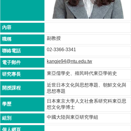
成
員
博
士
班
副教授
碩
02-3366-3341
士
班
kangje94@ntu.edu.tw
在
東亞儒學史、殖民時代東亞學術史
職
專
近世日本文化與思想專題、朝鮮文化與
班
思想專題
學
日本東京大學人文社會系研究科東亞思
術
想文化學博士
研
究
中國大陸與東亞研究學組
國