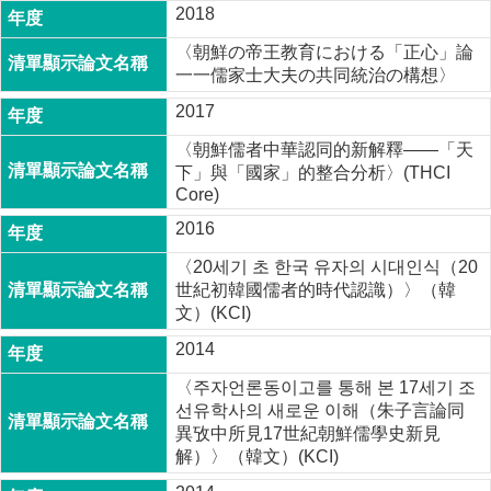
2018
〈朝鮮の帝王教育における「正心」論
一一儒家士大夫の共同統治の構想〉
2017
〈朝鮮儒者中華認同的新解釋――「天
下」與「國家」的整合分析〉(THCI
Core)
2016
〈20세기 초 한국 유자의 시대인식（20
世紀初韓國儒者的時代認識）〉（韓
文）(KCI)
2014
〈주자언론동이고를 통해 본 17세기 조
선유학사의 새로운 이해（朱子言論同
異攷中所見17世紀朝鮮儒學史新見
解）〉（韓文）(KCI)